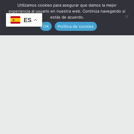
ELIGE CALLAGHAN
Utilizamos cookies para asegurar que damos la mejor
experiencia al usuario en nuestra web. Continúa navegando si
estás de acuerdo.
ES




¿Necesitas ayuda?
Chatea
OK
Política de cookies
con nosotros
MIEMBRO DEL HUB DE
INVERSIÓN INMOBILIARIA