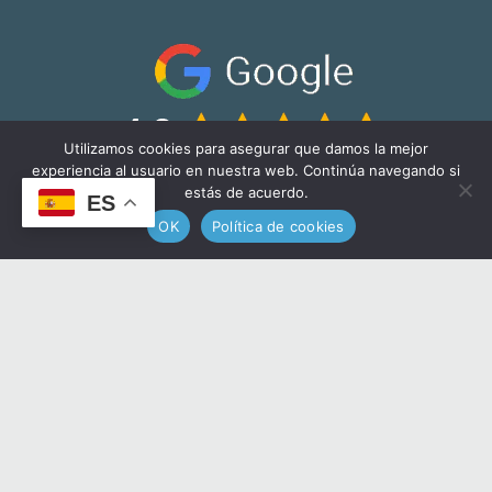
Utilizamos cookies para asegurar que damos la mejor
experiencia al usuario en nuestra web. Continúa navegando si
estás de acuerdo.
ES
¿Necesitas ayuda?
Chatea
OK
Política de cookies
con nosotros