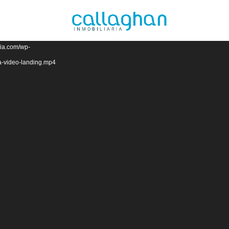
 source(s) not found
ria.com/wp-
ia-video-landing.mp4