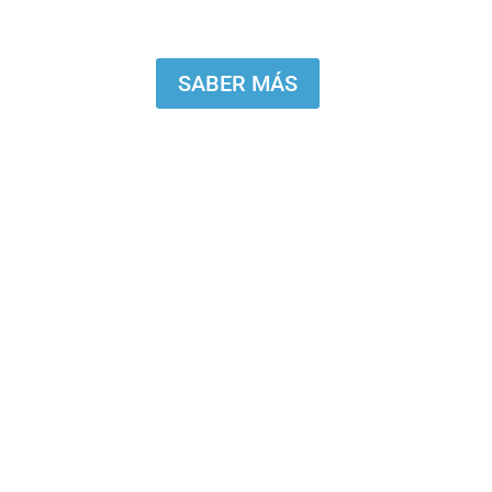
Más ingresos, más libertad, más reconocimiento
SABER MÁS